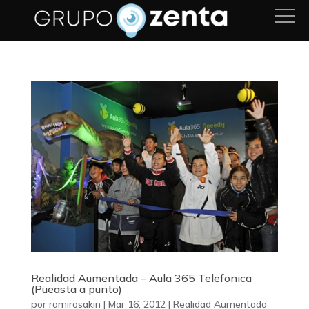
Realidad Aumentada – Aula 365 Telefonica
(Pueasta a punto)
por
ramirosakin
|
Mar 16, 2012
|
Realidad Aumentada