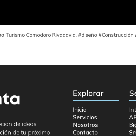
xpo Turismo Comodoro Rivadavia. #diseño #Construcción
Explorar
S
Inicio
In
Servicios
A
pción de ideas
Nosotros
Bi
ción de tu próximo
Contacto
Sm