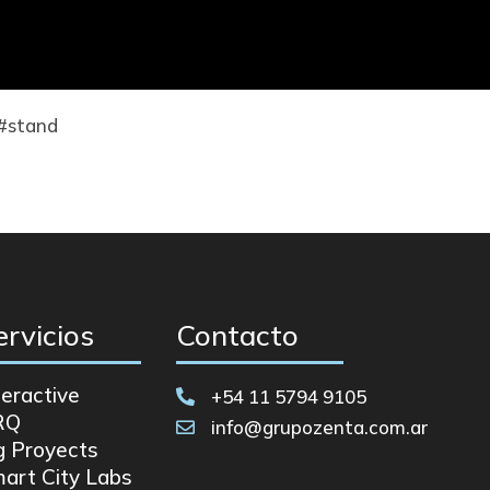
 #stand
ervicios
Contacto
teractive
+54 11 5794 9105

RQ
info@grupozenta.com.ar

g Proyects
art City Labs