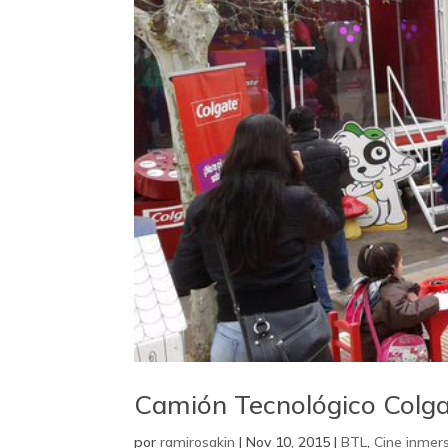
Camión Tecnológico Colg
por
ramirosakin
|
Nov 10, 2015
|
BTL
,
Cine inmer