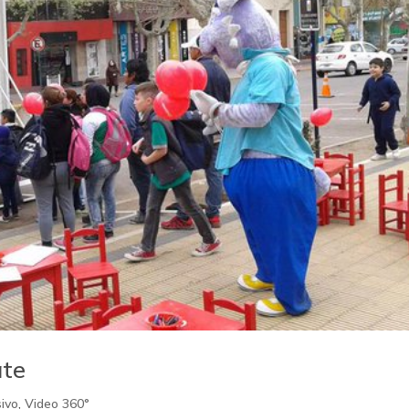
ate
sivo
,
Video 360°