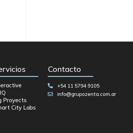
ervicios
Contacto
teractive
+54 11 5794 9105

RQ
info@grupozenta.com.ar

g Proyects
art City Labs