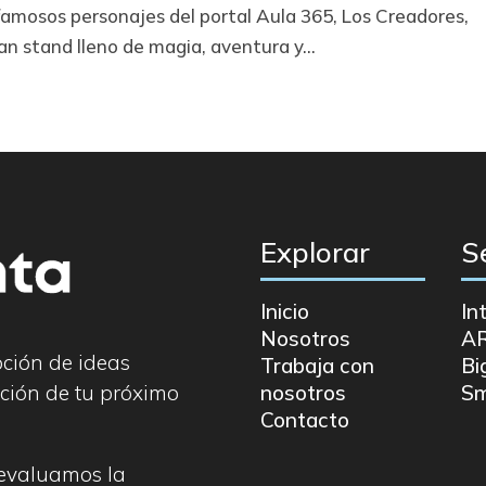
 famosos personajes del portal Aula 365, Los Creadores,
n stand lleno de magia, aventura y...
Explorar
S
Inicio
In
Nosotros
A
pción de ideas
Trabaja con
Bi
ción de tu próximo
nosotros
Sm
Contacto
 evaluamos la