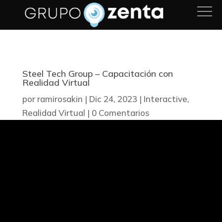
Steel Tech Group – Capacitación con
Realidad Virtual
por
ramirosakin
|
Dic 24, 2023
|
Interactive
,
Realidad Virtual
|
0 Comentarios