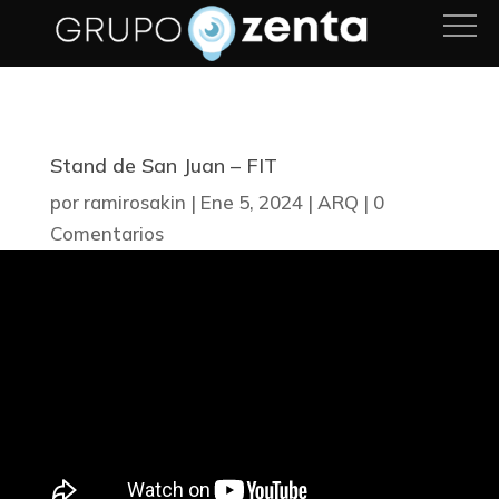
Stand de San Juan – FIT
por
ramirosakin
|
Ene 5, 2024
|
ARQ
|
0
Comentarios