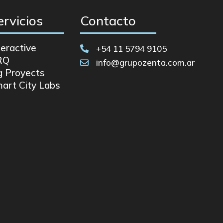
ervicios
Contacto
teractive
+54 11 5794 9105

RQ
info@grupozenta.com.ar

g Proyects
art City Labs