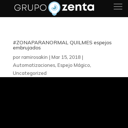
#ZONAPARANORMAL QUILMES espejos
embrujados
por
ramirosakin
|
Mar 15, 2018
|
Automatizaciones
,
Espejo Mágico
,
Uncategorized