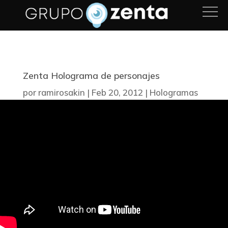
Zenta Holograma de personajes
por
ramirosakin
|
Feb 20, 2012
|
Hologramas