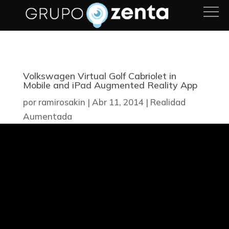
Volkswagen Virtual Golf Cabriolet in
Mobile and iPad Augmented Reality App
por
ramirosakin
|
Abr 11, 2014
|
Realidad
Aumentada