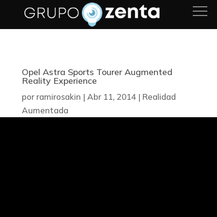
Opel Astra Sports Tourer Augmented
Reality Experience
por
ramirosakin
|
Abr 11, 2014
|
Realidad
Aumentada