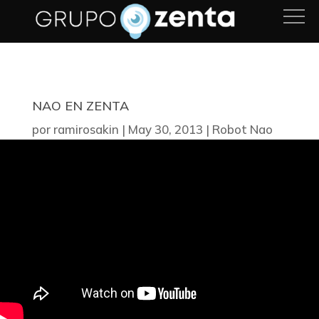
NAO EN ZENTA
por
ramirosakin
|
May 30, 2013
|
Robot Nao