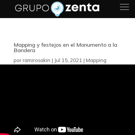
Mapping y festejos en el Monumento a la
Bandera
por
ramirosakin
|
Jul 15, 2021
|
Mapping