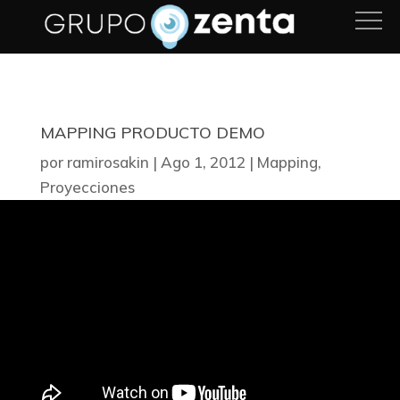
MAPPING PRODUCTO DEMO
por
ramirosakin
|
Ago 1, 2012
|
Mapping
,
Proyecciones