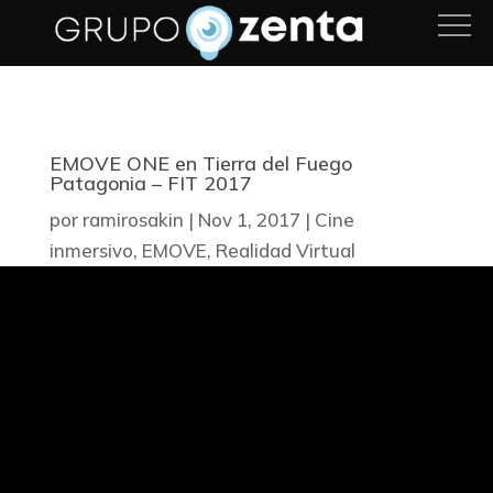
EMOVE ONE en Tierra del Fuego
Patagonia – FIT 2017
por
ramirosakin
|
Nov 1, 2017
|
Cine
inmersivo
,
EMOVE
,
Realidad Virtual