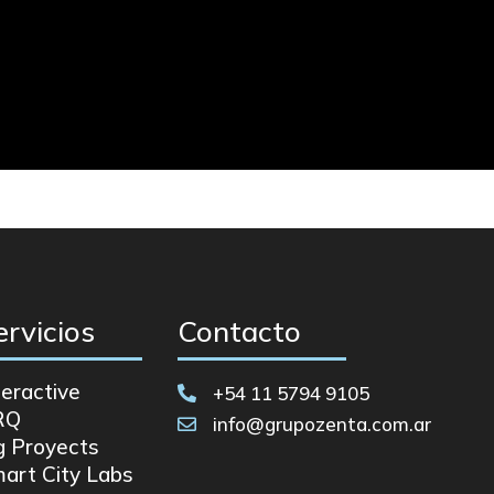
ervicios
Contacto
teractive
+54 11 5794 9105

RQ
info@grupozenta.com.ar

g Proyects
art City Labs