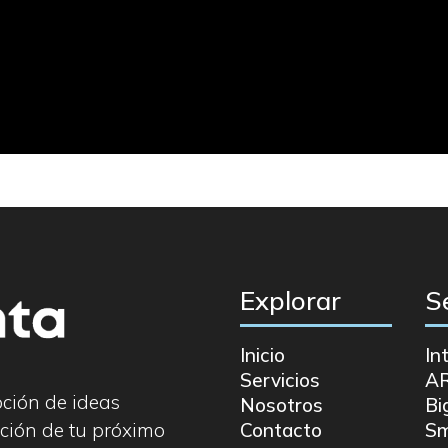
Explorar
S
Inicio
In
Servicios
A
pción de ideas
Nosotros
Bi
ción de tu próximo
Contacto
Sm