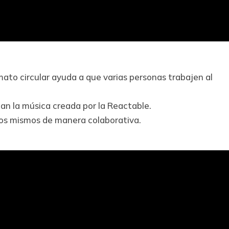
ato circular ayuda a que varias personas trabajen al
an la música creada por la Reactable.
ellos mismos de manera colaborativa.